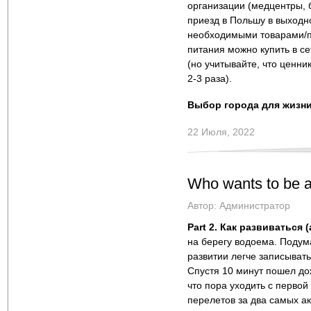
организации (медцентры, б
приезд в Польшу в выходно
необходимыми товарами/п
питания можно купить в с
(но учитывайте, что ценн
2-3 раза).
Выбор города для жизн
22 Июля, 2022
Who wants to be a
Автор:
Администратор
Part 2. Как развиваться 
на берегу водоема. Поду
развитии легче записыват
Спустя 10 минут пошел дож
что пора уходить с первой
перелетов за два самых ак