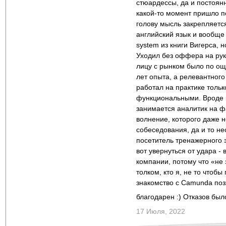
стюардессы, да и постоян
какой-то момент пришло п
голову мысль закрепляется
английский язык и вообще 
system из книги Вигерса, 
Уходил без оффера на рука
лицу с рынком было по ощ
лет опыта, а релевантного
работал на практике тольк
функциональными. Вроде и
занимается аналитик на фа
волнение, которого даже н
собеседования, да и то нес
посетитель тренажерного з
вот увернуться от удара -
компании, потому что «не з
толком, кто я, не то чтоб
знакомство с Camunda позж
благодарен :) Отказов бы
17 Июля, 2022