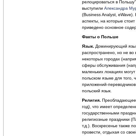
релоцироваться в Польшу”
выступили
Александра Му
(Business Analyst, eWave)
аспекты, на которые стоит
приведено основное соде
Факты о Польше
Язык.
Доминирующий язык 
распространено, но не во
некоторых городах (напри
сферы обслуживания (напр
маленьких локациях могут
польском языке для того, 
приложений-переводчиков,
польский язык.
Религия.
Преобладающее ч
год), что имеет определен
государственными праздн
религиозные праздники (П
т.д.). Воскресенье также 
провести, отдыхая со сво