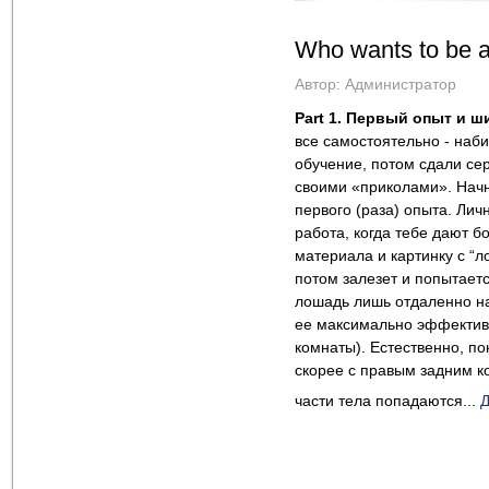
Who wants to be a
Автор:
Администратор
Part 1. Первый опыт и 
все самостоятельно - наб
обучение, потом сдали сер
своими «приколами».
Начн
первого (раза) опыта. Лич
работа, когда тебе дают б
материала и картинку с “л
потом залезет и попытаетс
лошадь лишь отдаленно на
ее максимально эффективн
комнаты). Естественно, по
скорее с правым задним ко
части тела попадаются...