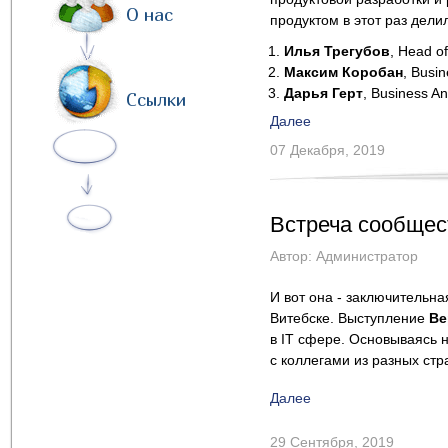
О нас
продуктом в этот раз дел
Илья Трегубов
, Head o
Максим Коробан
, Busi
Дарья Герт
, Business A
Ссылки
Далее
07 Декабря, 2019
Встреча сообщест
Автор:
Администратор
И вот она - заключительна
Витебске. Выступление
Ве
в IT сфере. Основываясь 
с коллегами из разных стр
Далее
29 Сентября, 2019