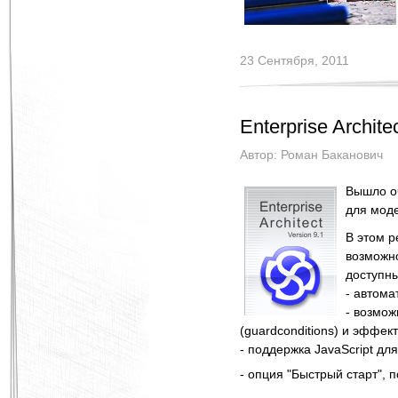
23 Сентября, 2011
Enterprise Archite
Автор:
Роман Баканович
Вышло о
для моде
В этом р
возможно
доступн
- автом
- возмож
(guardconditions) и эффекто
- поддержка JavaScript дл
- опция "Быстрый старт",