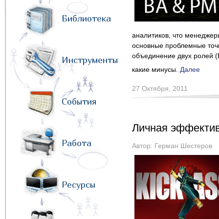
Библиотека
аналитиков, что менеджер
основные проблемные точк
объединение двух ролей (B
Инструменты
какие минусы.
Далее
27 Октября, 2011
События
Личная эффектив
Работа
Автор:
Герман Шестеров
Ресурсы