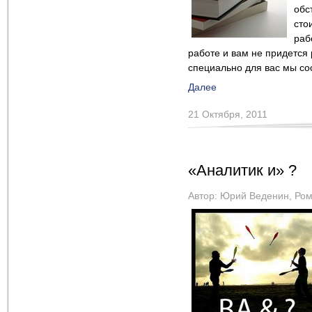
обс
сто
раб
работе и вам не придется р
специально для вас мы со
Далее
21 Октября, 2011
«Аналитик и» ?
Автор:
Юрий Веденин
,
Ром