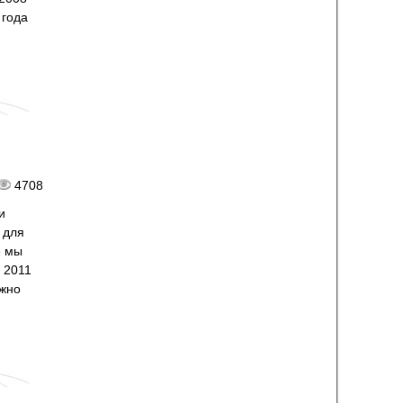
 года
4708
и
 для
е мы
 2011
ожно