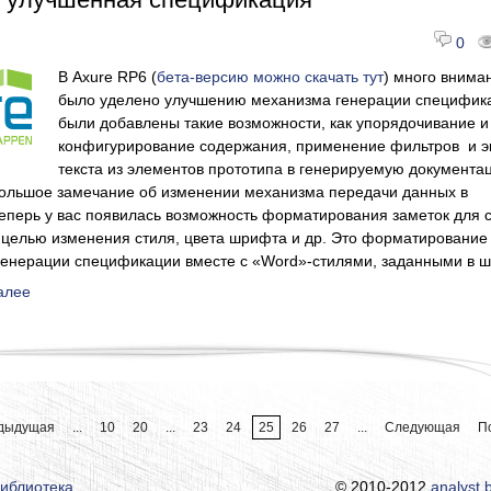
0
В Axure RP6 (
бета-версию можно скачать тут
) много внима
было уделено улучшению механизма генерации специфик
были добавлены такие возможности, как упорядочивание и
конфигурирование содержания, применение фильтров и э
текста из элементов прототипа в генерируемую документа
большое замечание об изменении механизма передачи данных в
еперь у вас появилась возможность форматирования заметок для 
 целью изменения стиля, цвета шрифта и др. Это форматирование
 генерации спецификации вместе с «Word»-стилями, заданными в 
алее
дыдущая
...
10
20
...
23
24
25
26
27
...
Следующая
П
иблиотека
© 2010-2012
analyst.