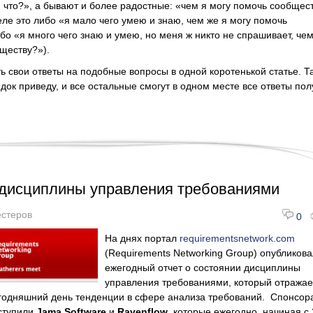
 и что?», а бывают и более радостные: «чем я могу помочь сообщес
еле это либо «я мало чего умею и знаю, чем же я могу помочь
бо «я много чего знаю и умею, но меня ж никто не спрашивает, чем
ществу?»).
 свои ответы на подобные вопросы в одной коротенькой статье. Та
док приведу, и все остальные смогут в одном месте все ответы пол
дисциплины управления требованиями
стеров
0
На днях портал
requirementsnetwork.com
(Requirements Networking Group) опубликова
ежегодный отчет о состоянии дисциплины
управления требованиями, который отражае
егодняшний день тенденции в сфере анализа требований. Спонсор
ступили
Jama Software
и
Ravenflow
, которые ежегодно, начиная с