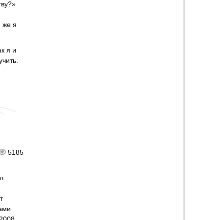
тву?»
 же я
к я и
учить.
5185
л
т
ами
 2008