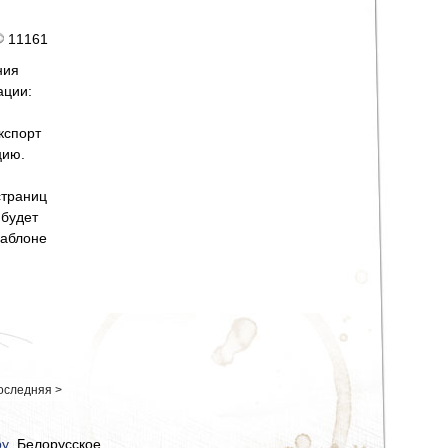
11161
ния
ации:
кспорт
цию.
страниц
 будет
шаблоне
оследняя >
by
, Белорусское