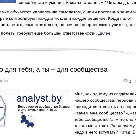
способности и умения. Кажется странным? Читаем дальш
ервые обучаются управлению самолетом, с ними постоянно занима
орые контролируют каждый их шаг и каждое решение. Когда пилот
ость летать самостоятельно, он все равно продолжает учиться, так
 полеты требуют ещё большей ответственности.
Далее
 для тебя, а ты – для сообщества
енин
0
Мне, как одному из создателе
нашего сообщества, периодич
приходится отвечать на вопро
«зачем мне сообщество?», «з
тебе сообщество?», «что оно 
такого может дать?», «почему
надо в него вступать?» и т.д. 