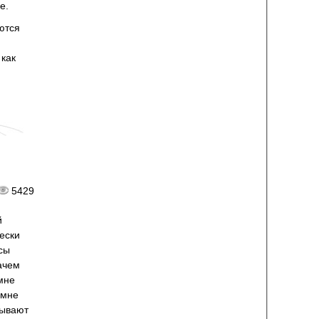
е.
ются
 как
5429
й
ески
сы
ачем
мне
 мне
Бывают