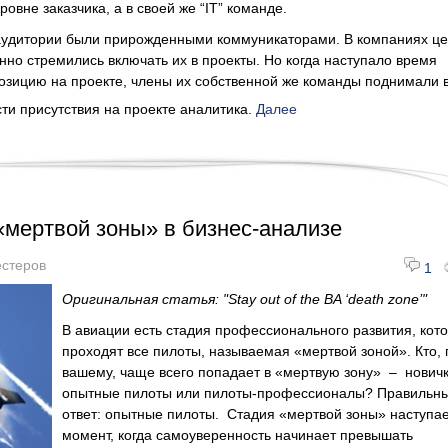
ровне заказчика, а в своей же “IT” команде.
 аудитории были прирожденными коммуникаторами. В компаниях ц
янно стремились включать их в проекты. Но когда наступало время
озицию на проекте, члены их собственной же команды поднимали 
ти присутствия на проекте аналитика.
Далее
«мертвой зоны» в бизнес-анализе
стеров
1
Оригинальная статья: "Stay out of the BA ‘death zone’"
В авиации есть стадия профессионального развития, кот
проходят все пилоты, называемая «мертвой зоной». Кто, 
вашему, чаще всего попадает в «мертвую зону» – новичк
опытные пилоты или пилоты-профессионалы? Правильн
ответ: опытные пилоты. Стадия «мертвой зоны» наступае
момент, когда самоуверенность начинает превышать