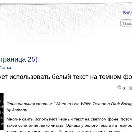
Вой
страница 25)
Статьи
ует использовать белый текст на темном ф
0
Оригинальная
статья
: “When to Use White Text on a Dark Back
by Anthony
Многие сайты используют черный текст на светлом фоне, потом
такое сочетание легко читать. Однако у белого текста на темн
также есть преимущества. Знание, в каких случаях следует