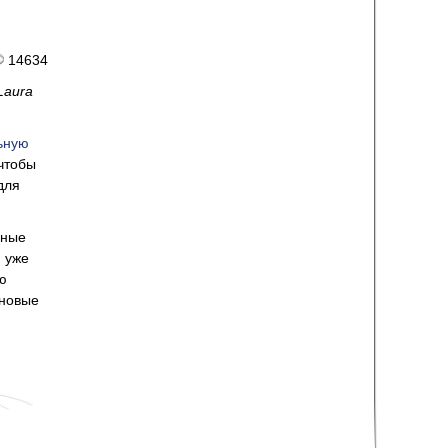
14634
Laura
ьную
 чтобы
для
ьные
я уже
ю
 новые