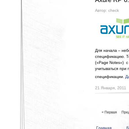
Автор:
check
Для начала – не
спецификацию. Т
(«Page Notes») с
учитываться при
спецификации.
Д
21 Января, 2011
< Первая
Пре
Главная
Б