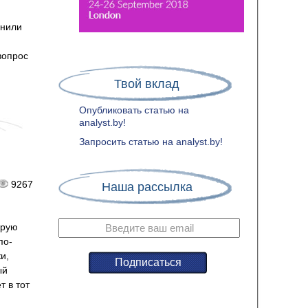
енили
вопрос
Твой вклад
Опубликовать статью на
analyst.by!
Запросить статью на analyst.by!
9267
Наша рассылка
орую
по-
и,
ый
т в тот