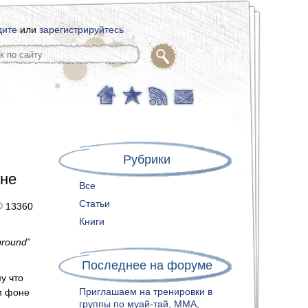
дите
или
зарегистрируйтесь
Рубрики
оне
Все
Статьи
13360
Книги
ground”
Последнее на форуме
у что
Приглашаем на тренировки в
ом фоне
группы по муай-тай, ММА,