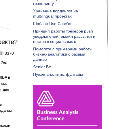
грэпплингу
Хранение вордингов на
multilingual проектах
Шаблон Use Case’ов
Принцип работы трекеров push
уведомлений, емайл рассылки и
оекте?
постов в социальных с
Помогите с примерами работы
8370
бизнес-аналитика с базами
данных
this
Senior BA
Нужен аналитик, фултайм
IBA в
лиз.
я две
в
адачах
иками,