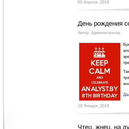
05 Апреля, 2018
День рождения 
Автор:
Администратор
Бу
an
зр
тр
Та
тр
ан
Да
10 Января, 2018
Чтец, жнец, на д